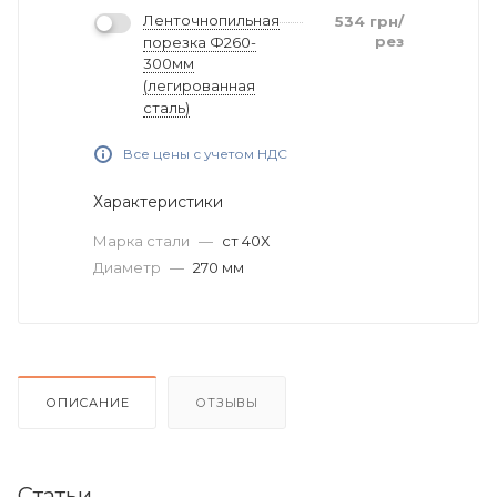
Ленточнопильная
534
грн
/
рез
порезка Ф260-
300мм
(легированная
сталь)
Все цены с учетом НДС
Характеристики
Марка стали
—
ст 40Х
Диаметр
—
270 мм
ОПИСАНИЕ
ОТЗЫВЫ
Статьи