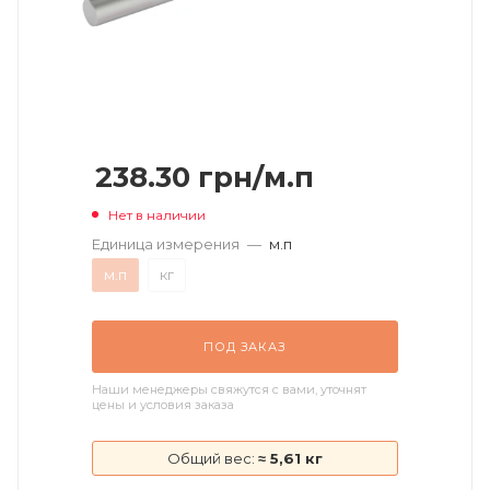
238.30
грн
/м.п
Нет в наличии
Единица измерения
—
м.п
м.п
кг
ПОД ЗАКАЗ
Наши менеджеры свяжутся с вами, уточнят
цены и условия заказа
Общий вес:
≈ 5,61 кг