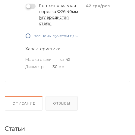
Ленточнопильная
42
грн
/рез
порезка Ф26-40мм
(углеродистая
сталь)
Все цены с учетом НДС
Характеристики
Марка стали
—
ст 45
Диаметр
—
30 мм
ОПИСАНИЕ
ОТЗЫВЫ
Статьи