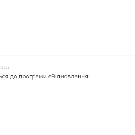
7.2023
ься до програми єВідновлення!