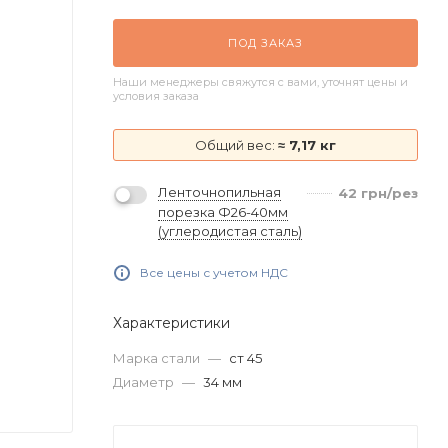
ПОД ЗАКАЗ
Наши менеджеры свяжутся с вами, уточнят цены и
условия заказа
Общий вес:
≈ 7,17 кг
Ленточнопильная
42
грн
/рез
порезка Ф26-40мм
(углеродистая сталь)
Все цены с учетом НДС
Характеристики
Марка стали
—
ст 45
Диаметр
—
34 мм