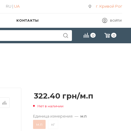
RU |
UA
г. Кривой Рог
КОНТАКТЫ
ВОЙТИ
0
0
322.40
грн
/м.п
Нет в наличии
Единица измерения
—
м.п
м.п
кг