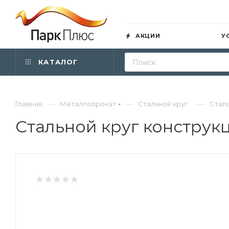
АКЦИИ
У
КАТАЛОГ
—
—
—
Главная
Металлопрокат
Стальной круг
Сталь
Стальной круг конструк