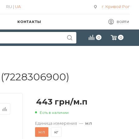
RU |
UA
г. Кривой Рог
КОНТАКТЫ
ВОЙТИ
0
0
 (7228306900)
443
грн
/м.п
Есть в наличии
Единица измерения
—
м.п
м.п
кг