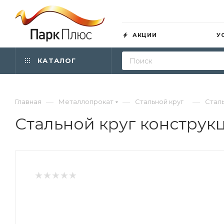
АКЦИИ
У
КАТАЛОГ
—
—
—
Главная
Металлопрокат
Стальной круг
Сталь
Стальной круг конструк