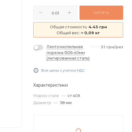
КУПИТЬ
Общая стоимость:
4.43 грн
Общий вес:
≈ 0,09 кг
Ленточнопильная
51
грн
/рез
порезка Ф26-40мм
(легированная сталь)
Все цены с учетом НДС
Характеристики
Марка стали
—
ст 40Х
Диаметр
—
38 мм