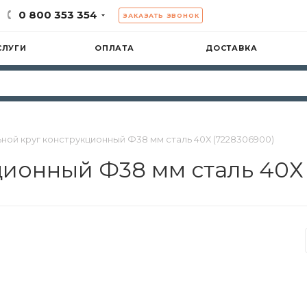
0 800 353 354
ЗАКАЗАТЬ ЗВОНОК
СЛУГИ
ОПЛАТА
ДОСТАВКА
ной круг конструкционный Ф38 мм сталь 40Х (7228306900)
ционный Ф38 мм сталь 40Х