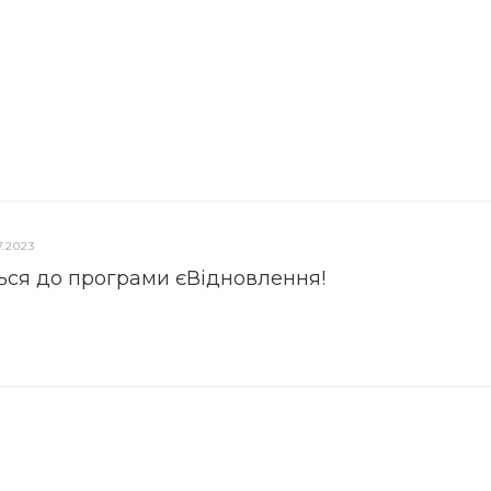
7.2023
ься до програми єВідновлення!