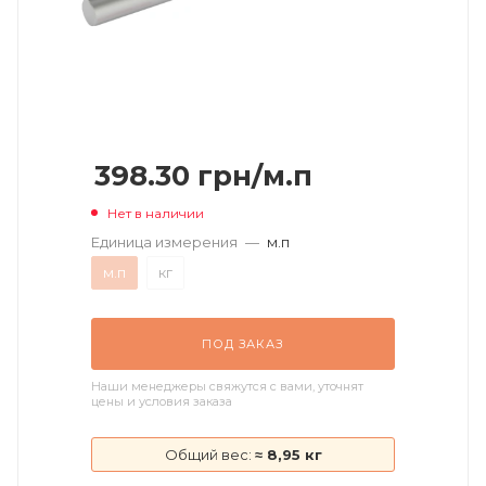
398.30
грн
/м.п
Нет в наличии
Единица измерения
—
м.п
м.п
кг
ПОД ЗАКАЗ
Наши менеджеры свяжутся с вами, уточнят
цены и условия заказа
Общий вес:
≈ 8,95 кг