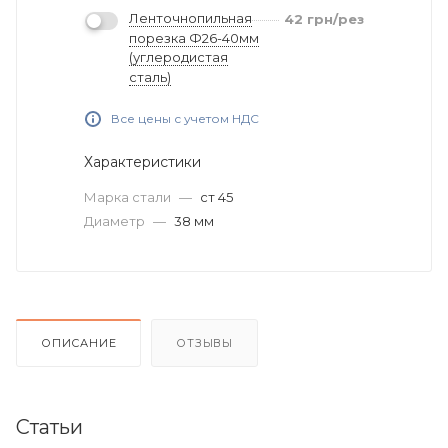
Ленточнопильная
42
грн
/рез
порезка Ф26-40мм
(углеродистая
сталь)
Все цены с учетом НДС
Характеристики
Марка стали
—
ст 45
Диаметр
—
38 мм
ОПИСАНИЕ
ОТЗЫВЫ
Статьи