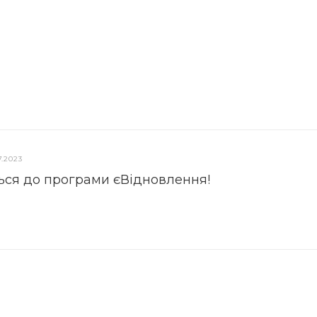
7.2023
ься до програми єВідновлення!