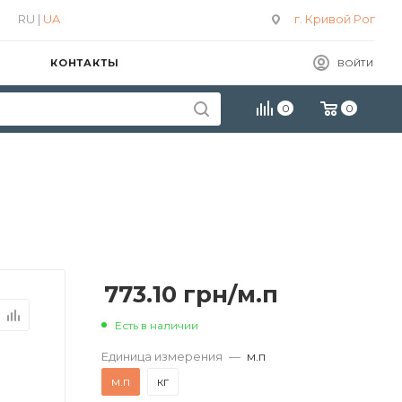
RU |
UA
г. Кривой Рог
КОНТАКТЫ
ВОЙТИ
0
0
773.10
грн
/м.п
Есть в наличии
Единица измерения
—
м.п
м.п
кг