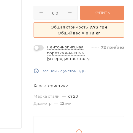
КУПИТЬ
Общая стоимость:
7.73 грн
Общий вес:
≈ 0,18 кг
Ленточнопильная
72
грн
/рез
порезка Ф41-60мм
(углеродистая сталь)
Все цены с учетом НДС
Характеристики
Марка стали
—
ст 20
Диаметр
—
52 мм