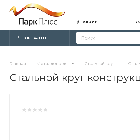
АКЦИИ
У
КАТАЛОГ
—
—
—
Главная
Металлопрокат
Стальной круг
Сталь
Стальной круг конструк