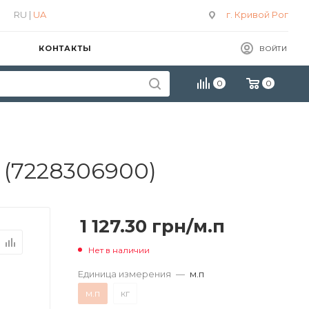
RU |
UA
г. Кривой Рог
КОНТАКТЫ
ВОЙТИ
0
0
 (7228306900)
1 127.30
грн
/м.п
Нет в наличии
Единица измерения
—
м.п
м.п
кг