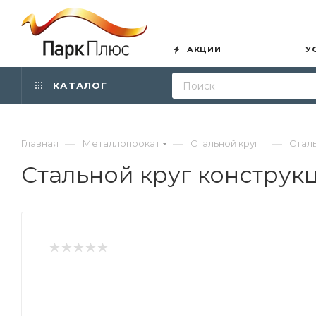
АКЦИИ
У
КАТАЛОГ
—
—
—
Главная
Металлопрокат
Стальной круг
Сталь
Стальной круг конструк