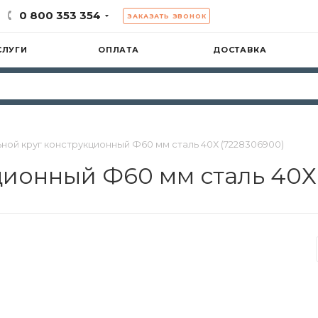
0 800 353 354
ЗАКАЗАТЬ ЗВОНОК
СЛУГИ
ОПЛАТА
ДОСТАВКА
ной круг конструкционный Ф60 мм сталь 40Х (7228306900)
ционный Ф60 мм сталь 40Х