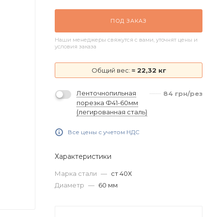
ПОД ЗАКАЗ
Наши менеджеры свяжутся с вами, уточнят цены и
условия заказа
Общий вес:
≈ 22,32 кг
Ленточнопильная
84
грн
/рез
порезка Ф41-60мм
(легированная сталь)
Все цены с учетом НДС
Характеристики
Марка стали
—
ст 40Х
Диаметр
—
60 мм