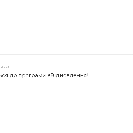
7.2023
ься до програми єВідновлення!