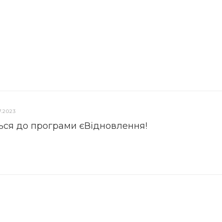
7.2023
ься до програми єВідновлення!