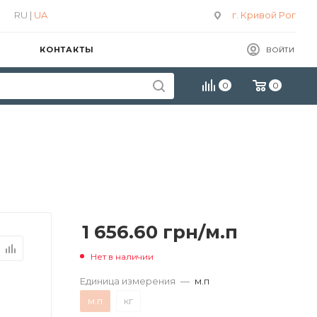
RU |
UA
г. Кривой Рог
КОНТАКТЫ
ВОЙТИ
0
0
1 656.60
грн
/м.п
Нет в наличии
Единица измерения
—
м.п
м.п
кг