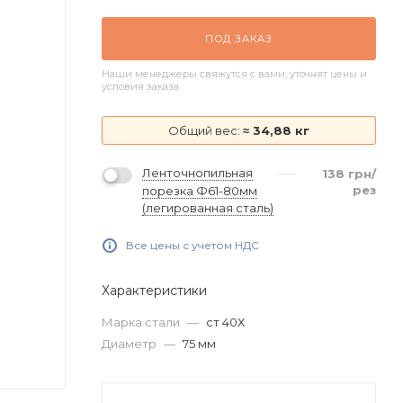
ПОД ЗАКАЗ
Наши менеджеры свяжутся с вами, уточнят цены и
условия заказа
Общий вес:
≈ 34,88 кг
Ленточнопильная
138
грн
/
рез
порезка Ф61-80мм
(легированная сталь)
Все цены с учетом НДС
Характеристики
Марка стали
—
ст 40Х
Диаметр
—
75 мм