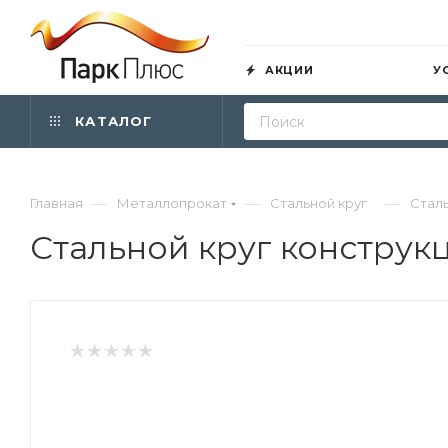
АКЦИИ
У
КАТАЛОГ
—
—
—
Главная
Металлопрокат
Стальной круг
Сталь
Стальной круг конструк