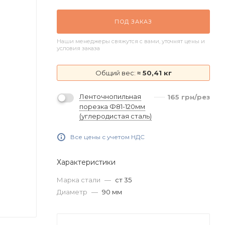
ПОД ЗАКАЗ
Наши менеджеры свяжутся с вами, уточнят цены и
условия заказа
Общий вес:
≈ 50,41 кг
Ленточнопильная
165
грн
/рез
порезка Ф81-120мм
(углеродистая сталь)
Все цены с учетом НДС
Характеристики
Марка стали
—
ст 35
Диаметр
—
90 мм