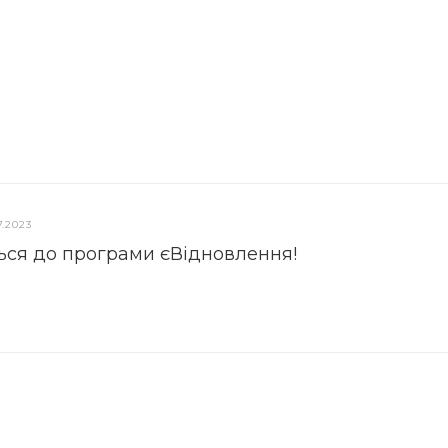
7.2023
ься до програми єВідновлення!