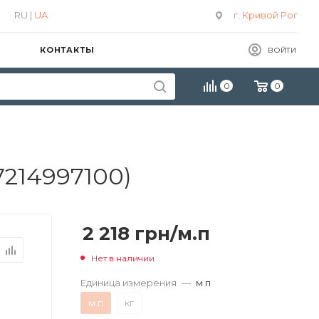
RU |
UA
г. Кривой Рог
КОНТАКТЫ
ВОЙТИ
0
0
7214997100)
2 218
грн
/м.п
Нет в наличии
Единица измерения
—
м.п
м.п
кг