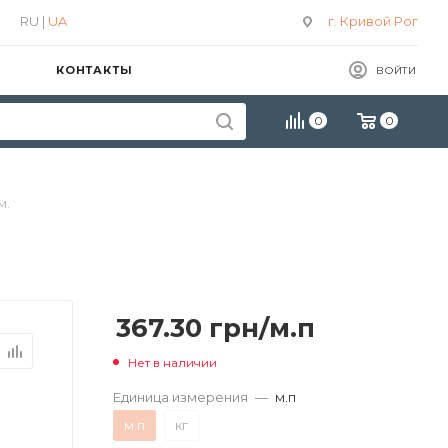
RU |
UA
г. Кривой Рог
КОНТАКТЫ
ВОЙТИ
0
0
м.
367.30
грн
/м.п
Нет в наличии
Единица измерения
—
м.п
м.п
кг