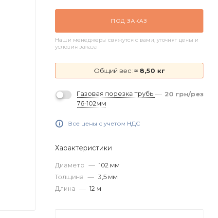
ПОД ЗАКАЗ
Наши менеджеры свяжутся с вами, уточнят цены и
условия заказа
Общий вес:
≈ 8,50 кг
Газовая порезка трубы
20
грн
/рез
76-102мм
Все цены с учетом НДС
Характеристики
Диаметр
—
102 мм
Толщина
—
3,5 мм
Длина
—
12 м