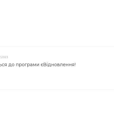
7.2023
ься до програми єВідновлення!