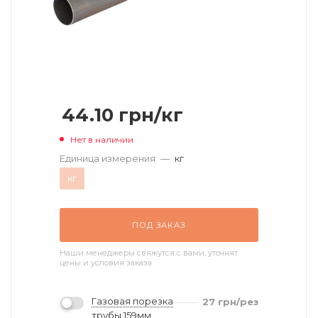
44.10
грн
/кг
Нет в наличии
Единица измерения
—
кг
кг
ПОД ЗАКАЗ
Наши менеджеры свяжутся с вами, уточнят
цены и условия заказа
Газовая порезка
27
грн
/рез
трубы 159мм