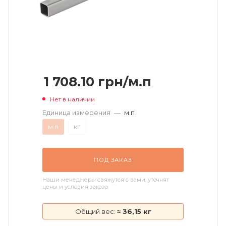
1 708.10
грн
/м.п
Нет в наличии
Единица измерения
—
м.п
м.п
кг
ПОД ЗАКАЗ
Наши менеджеры свяжутся с вами, уточнят
цены и условия заказа
Общий вес:
≈ 36,15 кг