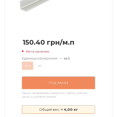
150.40
грн
/м.п
Нет в наличии
Единица измерения
—
м.п
м.п
кг
ПОД ЗАКАЗ
Наши менеджеры свяжутся с вами, уточнят
цены и условия заказа
Общий вес:
≈ 4,00 кг