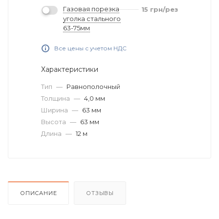
Газовая порезка
15
грн
/рез
уголка стального
63-75мм
Все цены с учетом НДС
Характеристики
Тип
—
Равнополочный
Толщина
—
4,0 мм
Ширина
—
63 мм
Высота
—
63 мм
Длина
—
12 м
ОПИСАНИЕ
ОТЗЫВЫ