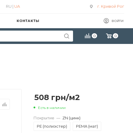
RU |
UA
г. Кривой Рог
КОНТАКТЫ
ВОЙТИ
0
0
508
грн
/м2
Есть в наличии
Покрытие
—
ZN (цинк)
PE (полиэстер)
PEMA (мат)