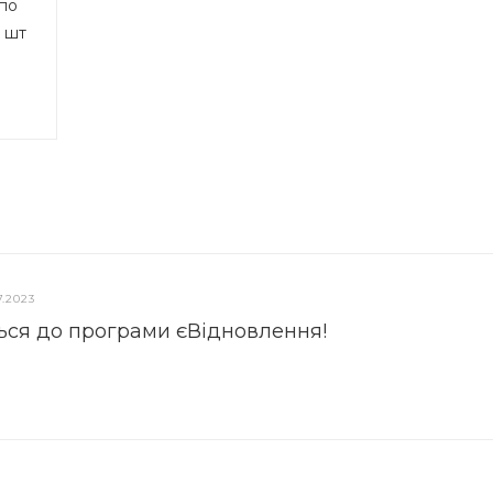
по
0 шт
7.2023
ься до програми єВідновлення!