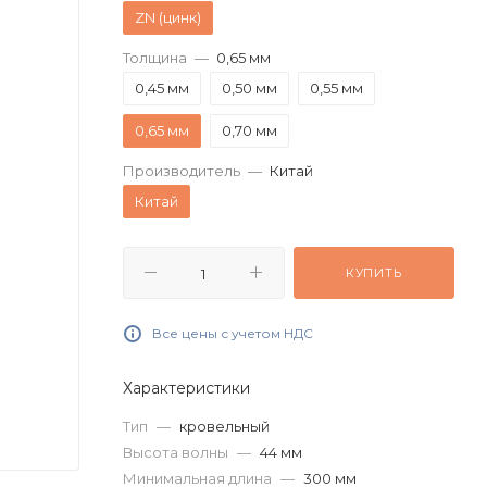
ZN (цинк)
Толщина
—
0,65 мм
0,45 мм
0,50 мм
0,55 мм
0,65 мм
0,70 мм
Производитель
—
Китай
Китай
КУПИТЬ
Все цены с учетом НДС
Характеристики
Тип
—
кровельный
Высота волны
—
44 мм
Минимальная длина
—
300 мм