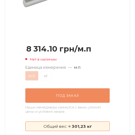
8 314.10
грн
/м.п
Нет в наличии
Единица измерения
—
м.п
м.п
кг
ПОД ЗАКАЗ
Наши менеджеры свяжутся с вами, уточнят
цены и условия заказа
Общий вес:
≈ 301,23 кг