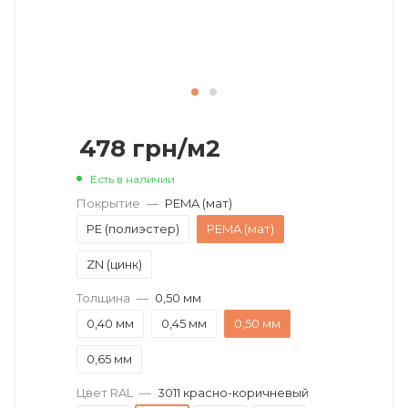
478
грн
/м2
Есть в наличии
Покрытие
—
PEMA (мат)
PE (полиэстер)
PEMA (мат)
ZN (цинк)
Толщина
—
0,50 мм
0,40 мм
0,45 мм
0,50 мм
0,65 мм
Цвет RAL
—
3011 красно-коричневый