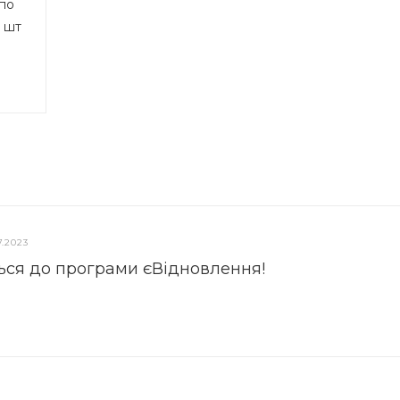
по
0 шт
7.2023
ься до програми єВідновлення!