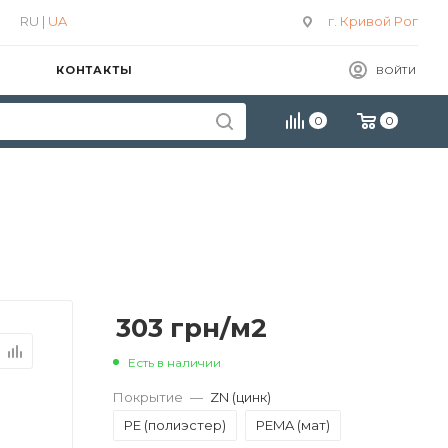
RU |
UA
г. Кривой Рог
КОНТАКТЫ
ВОЙТИ
0
0
303
грн
/м2
Есть в наличии
Покрытие
—
ZN (цинк)
PE (полиэстер)
PEMA (мат)