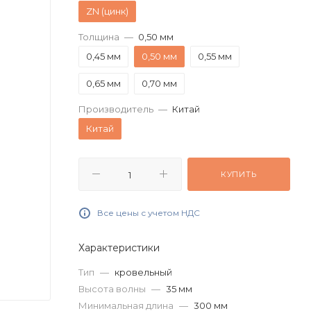
ZN (цинк)
Толщина
—
0,50 мм
0,45 мм
0,50 мм
0,55 мм
0,65 мм
0,70 мм
Производитель
—
Китай
Китай
КУПИТЬ
Все цены с учетом НДС
Характеристики
Тип
—
кровельный
Высота волны
—
35 мм
Минимальная длина
—
300 мм