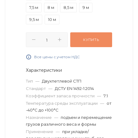
7,5 м
8 м
8,5 м
9 м
9,5 м
10 м
КУПИТЬ
Все цены с учетом НДС
Характеристики
Тип
—
Двухпетлевой СТП
Стандарт
—
ДСТУ EN 1492-1:2014
Коэффициент запаса прочности
—
7:1
Температура среды эксплуатации
—
от
-40°C до +100°C
Назначение
—
подъем и перемещение
грузов различного веса и формы
Применение
—
при укладке/