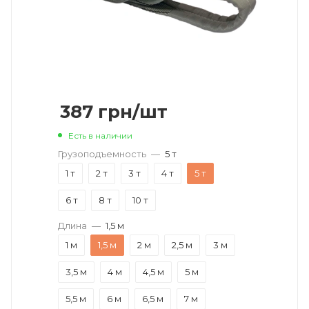
387
грн
/шт
Есть в наличии
Грузоподъемность
—
5 т
1 т
2 т
3 т
4 т
5 т
6 т
8 т
10 т
Длина
—
1,5 м
1 м
1,5 м
2 м
2,5 м
3 м
3,5 м
4 м
4,5 м
5 м
5,5 м
6 м
6,5 м
7 м