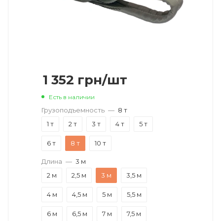
1 352
грн
/шт
Есть в наличии
Грузоподъемность
—
8 т
1 т
2 т
3 т
4 т
5 т
6 т
8 т
10 т
Длина
—
3 м
2 м
2,5 м
3 м
3,5 м
4 м
4,5 м
5 м
5,5 м
6 м
6,5 м
7 м
7,5 м