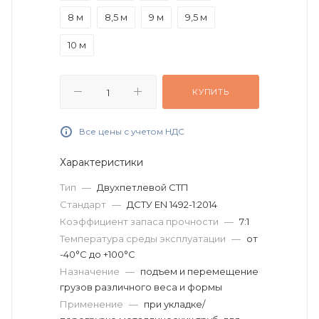
8 м
8,5 м
9 м
9,5 м
10 м
КУПИТЬ
Все цены с учетом НДС
Характеристики
Тип
—
Двухпетлевой СТП
Стандарт
—
ДСТУ EN 1492-1:2014
Коэффициент запаса прочности
—
7:1
Температура среды эксплуатации
—
от
-40°C до +100°C
Назначение
—
подъем и перемещение
грузов различного веса и формы
Применение
—
при укладке/