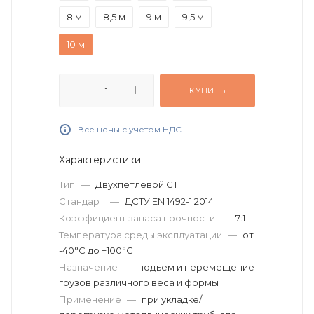
8 м
8,5 м
9 м
9,5 м
10 м
КУПИТЬ
Все цены с учетом НДС
Характеристики
Тип
—
Двухпетлевой СТП
Стандарт
—
ДСТУ EN 1492-1:2014
Коэффициент запаса прочности
—
7:1
Температура среды эксплуатации
—
от
-40°C до +100°C
Назначение
—
подъем и перемещение
грузов различного веса и формы
Применение
—
при укладке/