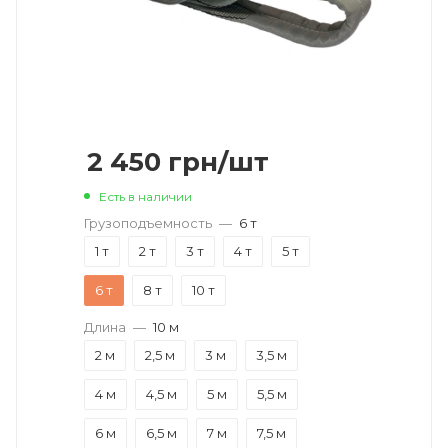
2 450
грн
/шт
Есть в наличии
Грузоподъемность
—
6 т
1 т
2 т
3 т
4 т
5 т
6 т
8 т
10 т
Длина
—
10 м
2 м
2,5 м
3 м
3,5 м
4 м
4,5 м
5 м
5,5 м
6 м
6,5 м
7 м
7,5 м