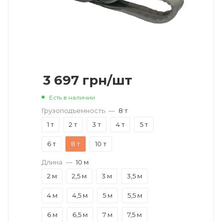
3 697
грн
/шт
Есть в наличии
Грузоподъемность
—
8 т
1 т
2 т
3 т
4 т
5 т
6 т
8 т
10 т
Длина
—
10 м
2 м
2,5 м
3 м
3,5 м
4 м
4,5 м
5 м
5,5 м
6 м
6,5 м
7 м
7,5 м